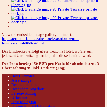
View the embedded image gallery online at:
https://teutonia-hotel.de/the-hotel/vacation-rental-
home#sigProId060742932f
Das Einchecken erfolgt übers Teutonia Hotel, wo Sie auch
jederzeit Unterstützung finden, falls diese benötigt wird.
Der Preis beträgt 150 EUR pro Nacht für ab mindestens 3
Übernachtungen (inkl. Endreinigung).
Hotel Teutonia
Ausstattungen
Besonderheiten
Besondere Angebote
Ferienwohnung
Ueber uns
Unsere Region
Unsere Kontakt Information