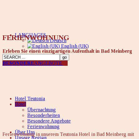
LANGUAGES
FERIENWOHNUNG
Deutsch
English (UK)
Erleben Sie einen einzigartigen Aufenthalt in Bad Meinberg
BESONDERE
ANGEBOTE
Hotel Teutonia
Hotel
Übernachtung
Besonderheiten
Besondere Angebote
Ferienwohnung
Über Uns
Ferienwohnung in unserem Teutonia Hotel in Bad Meinberg mit
Unsere Region