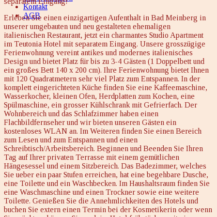
separatem Eingang!
Kontakt
AGB
Erleben Sie einen einzigartigen Aufenthalt in Bad Meinberg in
unserer umgebauten und neu gestalteten ehemaligen
italienischen Restaurant, jetzt ein charmantes Studio Apartment
im Teutonia Hotel mit separatem Eingang. Unsere grosszügige
Ferienwohnung vereint antikes und modernes italienisches
Design und bietet Platz für bis zu 3-4 Gästen (1 Doppelbett und
ein großes Bett 140 x 200 cm). Ihre Ferienwohnung bietet Ihnen
mit 120 Quadratmetern sehr viel Platz zum Entspannen. In der
komplett eingerichteten Küche finden Sie eine Kaffeemaschine,
Wasserkocher, kleinen Ofen, Herdplatten zum Kochen, eine
Spülmaschine, ein grosser Kühlschrank mit Gefrierfach. Der
Wohnbereich und das Schlafzimmer haben einen
Flachbildfernseher und wir bieten unseren Gästen ein
kostenloses WLAN an. Im Weiteren finden Sie einen Bereich
zum Lesen und zum Entspannen und einen
Schreibtisch/Arbeitsbereich. Beginnen und Beenden Sie Ihren
Tag auf Ihrer privaten Terrasse mit einem gemütlichen
Hängesessel und einem Sitzbereich. Das Badezimmer, welches
Sie ueber ein paar Stufen erreichen, hat eine begehbare Dusche,
eine Toilette und ein Waschbecken. Im Haushaltsraum finden Sie
eine Waschmaschine und einen Trockner sowie eine weitere
Toilette. Genießen Sie die Annehmlichkeiten des Hotels und
buchen Sie extern einen Termin bei der Kosmetikerin oder wenn